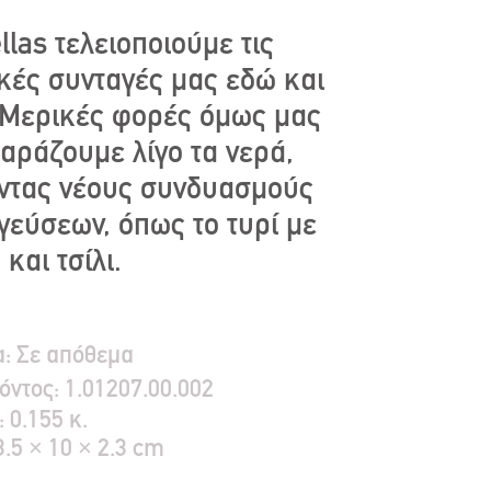
llas τελειοποιούμε τις
ές συνταγές μας εδώ και
 Μερικές φορές όμως μας
ταράζουμε λίγο τα νερά,
ντας νέους συνδυασμούς
γεύσεων, όπως το τυρί με
και τσίλι.
α:
Σε απόθεμα
όντος:
1.01207.00.002
:
0.155 κ.
3.5 × 10 × 2.3 cm