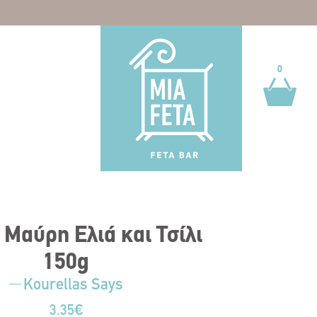
0
0
 Μαύρη Ελιά και Τσίλι
150g
Kourellas Says
3.35
€