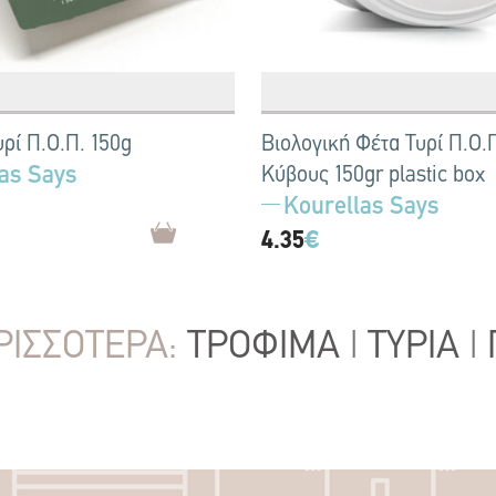
ρί Π.Ο.Π. 150g
Βιολογική Φέτα Τυρί Π.Ο.
as Says
Κύβους 150gr plastic box
Kourellas Says
4.35
€
ΡΙΣΣΟΤΕΡΑ:
ΤΡΟΦΙΜΑ
|
ΤΥΡΙΑ
|