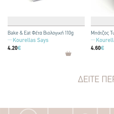
Bake & Eat Φέτα Βιολογική 110g
Μπάτζος Τυ
Kourellas Says
Kourell
4.20
€
4.60
€
ΔΕΙΤΕ ΠΕ