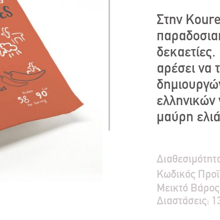
Στην Koure
παραδοσιακ
δεκαετίες.
αρέσει να 
δημιουργώ
ελληνικών 
μαύρη ελιά 
Διαθεσιμότητ
Κωδικός Προϊ
Μεικτό Bάρος
Διαστάσεις:
1