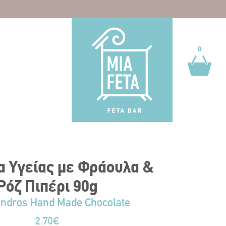
0
0
α Υγείας με Φράουλα &
Ρόζ Πιπέρι 90g
andros Hand Made Chocolate
2.70
€