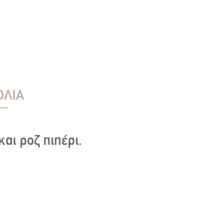
ΟΛΙΑ
αι ροζ πιπέρι.