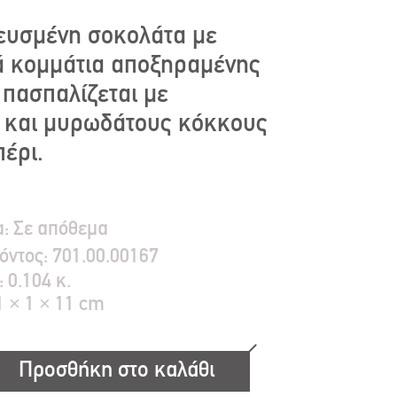
ευσμένη σοκολάτα με
ά κομμάτια αποξηραμένης
πασπαλίζεται με
 και μυρωδάτους κόκκους
πέρι.
α:
Σε απόθεμα
όντος:
701.00.00167
:
0.104 κ.
1 × 1 × 11 cm
Προσθήκη στο καλάθι