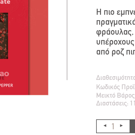
Η πιο εμπν
πραγματικ
φράουλας, 
υπέροχους
από ροζ πι
Διαθεσιμότητ
Κωδικός Προϊ
Μεικτό Bάρος
Διαστάσεις:
1