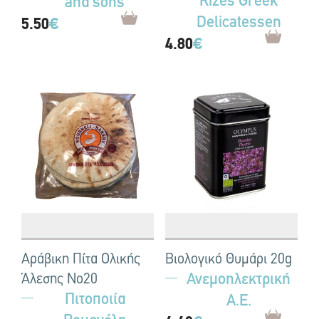
Rizes Greek
and sons
Delicatessen
5.50
€
4.80
€
Αράβικη Πίτα Ολικής
Βιολογικό Θυμάρι 20g
Ανεμοηλεκτρική
Άλεσης Νο20
Πιτοποιία
Α.Ε.