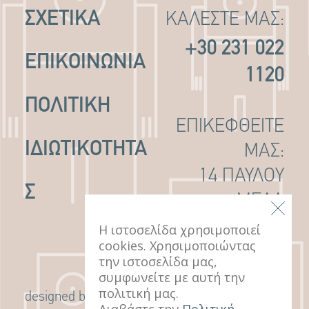
ΣΧΕΤΙΚΑ
ΚΑΛΕΣΤΕ ΜΑΣ:
+30 231 022
ΕΠΙΚΟΙΝΩΝΙΑ
1120
ΠΟΛΙΤΙΚΉ
ΕΠΙΚΕΦΘΕΙΤΕ
ΙΔΙΩΤΙΚΌΤΗΤΑ
ΜΑΣ:
14 ΠΑΥΛΟΥ
Σ
ΜΕΛΑ
ΘΕΣΣΑΛΟΝΙΚΗ,
Η ιστοσελίδα χρησιμοποιεί
cookies. Χρησιμοποιώντας
546 22
την ιστοσελίδα μας,
συμφωνείτε με αυτή την
πολιτική μας.
G Design Studio
designed by