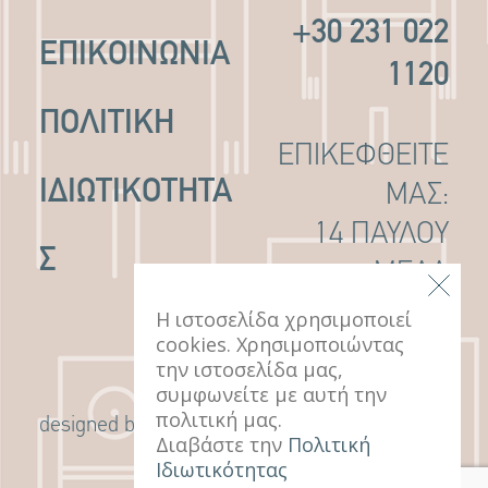
+30 231 022
ΕΠΙΚΟΙΝΩΝΙΑ
1120
ΠΟΛΙΤΙΚΉ
ΕΠΙΚΕΦΘΕΙΤΕ
ΙΔΙΩΤΙΚΌΤΗΤΑ
ΜΑΣ:
14 ΠΑΥΛΟΥ
Σ
ΜΕΛΑ
ΘΕΣΣΑΛΟΝΙΚΗ,
Η ιστοσελίδα χρησιμοποιεί
cookies. Χρησιμοποιώντας
546 22
την ιστοσελίδα μας,
συμφωνείτε με αυτή την
πολιτική μας.
G Design Studio
designed by
Διαβάστε την
Πολιτική
Ιδιωτικότητας