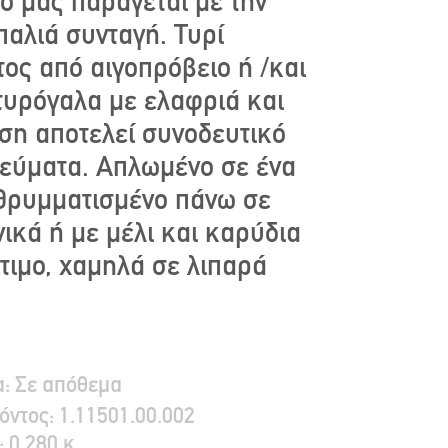
ο μας παράγεται με την
παλιά συνταγή. Τυρί
ος από αιγοπρόβειο ή /και
τυρόγαλα με ελαφριά και
ση αποτελεί συνοδευτικό
γεύματα. Απλωμένο σε ένα
 θρυμματισμένο πάνω σε
ικά ή με μέλι και καρύδια
στιμο, χαμηλά σε λιπαρά
α:
Σε απόθεμα
όντος:
1.11501.00.002
:
0.280 κ.