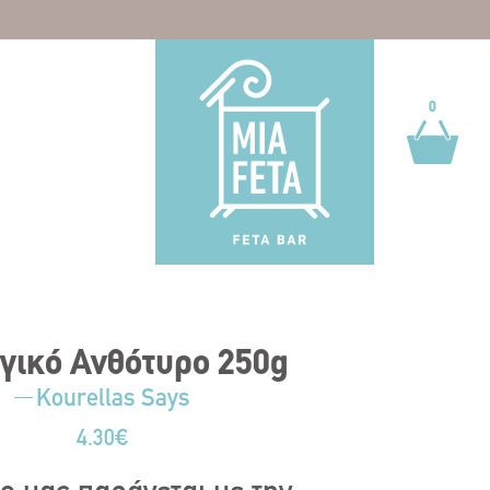
0
0
γικό Ανθότυρο 250g
Kourellas Says
4.30
€