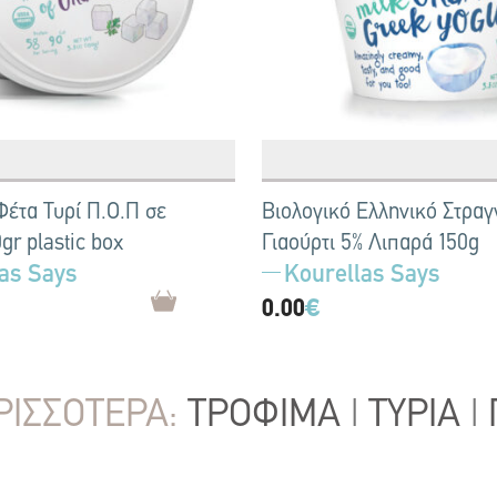
Φέτα Τυρί Π.Ο.Π σε
Βιολογικό Ελληνικό Στραγ
gr plastic box
Γιαούρτι 5% Λιπαρά 150g
as Says
Kourellas Says
0.00
€
ΡΙΣΣΟΤΕΡΑ:
ΤΡΟΦΙΜΑ
|
ΤΥΡΙΑ
|