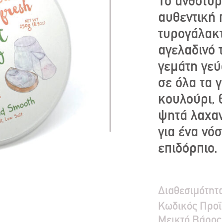
Το ανθότυρ
αυθεντική 
τυρογάλακτ
αγελαδινό 
γεμάτη γεύ
σε όλα τα 
κουλούρι,
ψητά λαχαν
για ένα νό
επιδόρπιο.
Διαθεσιμότητ
Κωδικός Προϊ
Μεικτό Bάρος