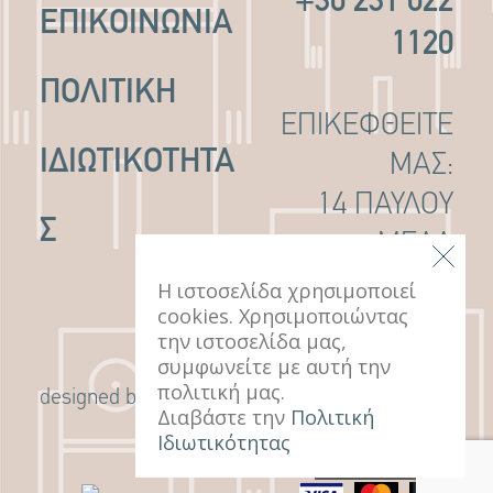
+30 231 022
ΕΠΙΚΟΙΝΩΝΙΑ
1120
ΠΟΛΙΤΙΚΉ
ΕΠΙΚΕΦΘΕΙΤΕ
ΙΔΙΩΤΙΚΌΤΗΤΑ
ΜΑΣ:
14 ΠΑΥΛΟΥ
Σ
ΜΕΛΑ
ΘΕΣΣΑΛΟΝΙΚΗ,
Η ιστοσελίδα χρησιμοποιεί
cookies. Χρησιμοποιώντας
546 22
την ιστοσελίδα μας,
συμφωνείτε με αυτή την
πολιτική μας.
G Design Studio
designed by
Διαβάστε την
Πολιτική
Ιδιωτικότητας