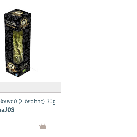
Βουνού (Σιδερίτης) 30g
paJOS