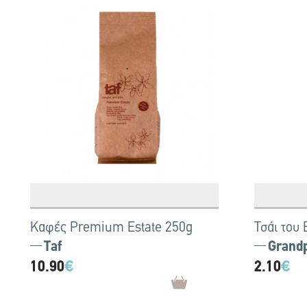
Καφές Premium Estate 250g
Τσάι του 
Taf
Grand
10.90
€
2.10
€