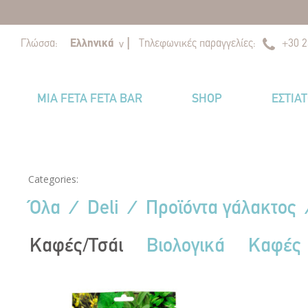
|
|
Γλώσσα:
Ελληνικά
Τηλεφωνικές παραγγελίες:
+30 2
v
MIA FETA FETA BAR
SHOP
ΕΣΤΙΑ
Categories:
Όλα
⁄
Deli
⁄
Προϊόντα γάλακτος
Καφές/Τσάι
Βιολογικά
Καφές