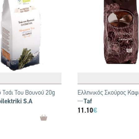
ό Τσάι Του Βουνού 20g
Ελληνικός Σκούρος Καφ
lektriki S.A
Taf
11.10
€