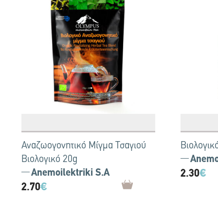
Αναζωογονητικό Μίγμα Τσαγιού
Βιολογικ
Βιολογικό 20g
Anemoi
Anemoilektriki S.A
2.30
€
2.70
€