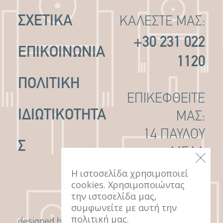
ΣΧΕΤΙΚΑ
ΚΑΛΕΣΤΕ ΜΑΣ:
+30 231 022
ΕΠΙΚΟΙΝΩΝΙΑ
1120
ΠΟΛΙΤΙΚΉ
ΕΠΙΚΕΦΘΕΙΤΕ
ΙΔΙΩΤΙΚΌΤΗΤΑ
ΜΑΣ:
14 ΠΑΥΛΟΥ
Σ
ΜΕΛΑ
ΘΕΣΣΑΛΟΝΙΚΗ,
Η ιστοσελίδα χρησιμοποιεί
cookies. Χρησιμοποιώντας
546 22
την ιστοσελίδα μας,
συμφωνείτε με αυτή την
πολιτική μας.
G Design Studio
designed by