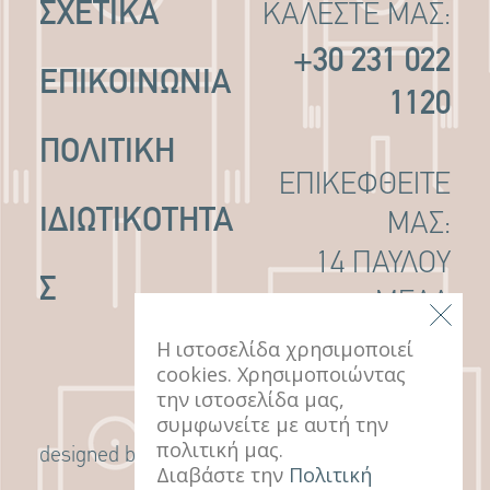
ΣΧΕΤΙΚΑ
ΚΑΛΕΣΤΕ ΜΑΣ:
+30 231 022
ΕΠΙΚΟΙΝΩΝΙΑ
1120
ΠΟΛΙΤΙΚΉ
ΕΠΙΚΕΦΘΕΙΤΕ
ΙΔΙΩΤΙΚΌΤΗΤΑ
ΜΑΣ:
14 ΠΑΥΛΟΥ
Σ
ΜΕΛΑ
ΘΕΣΣΑΛΟΝΙΚΗ,
Η ιστοσελίδα χρησιμοποιεί
cookies. Χρησιμοποιώντας
546 22
την ιστοσελίδα μας,
συμφωνείτε με αυτή την
πολιτική μας.
G Design Studio
designed by
Διαβάστε την
Πολιτική