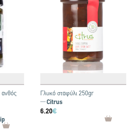
ι ανθός
Γλυκό σταφύλι 250gr
Citrus
6.20
€
ip