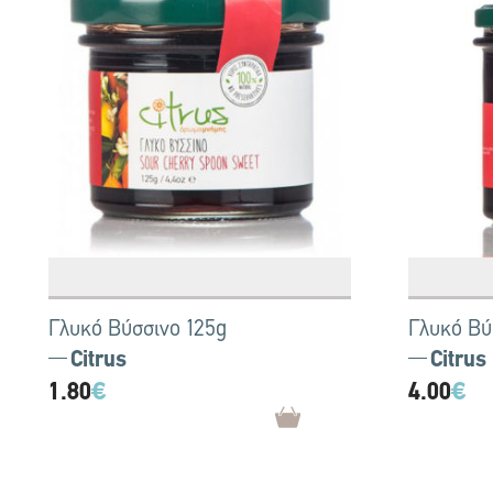
Γλυκό Βύσσινο 125g
Γλυκό Βύ
Citrus
Citrus
1.80
€
4.00
€