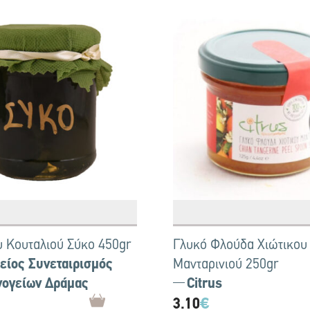
υ Κουταλιού Σύκο 450gr
Γλυκό Φλούδα Χιώτικου
είος Συνεταιρισμός
Μανταρινιού 250gr
νογείων Δράμας
Citrus
3.10
€