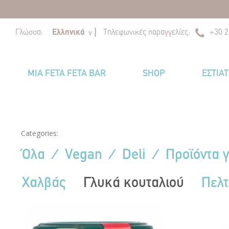
|
|
Γλώσσα:
Ελληνικά
Τηλεφωνικές παραγγελίες:
+30 2
v
MIA FETA FETA BAR
SHOP
ΕΣΤΙΑ
Categories:
Όλα
⁄
Vegan
⁄
Deli
⁄
Προϊόντα 
Χαλβάς
Γλυκά κουταλιού
Πελτ