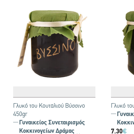
Γλυκό του Κουταλιού Βύσσινο
Γλυκό το
450gr
Γυναικ
Γυναικείος Συνεταιρισμός
Κοκκι
Κοκκινογείων Δράμας
7.30
€