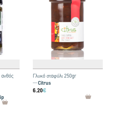
ι ανθός
Γλυκό σταφύλι 250gr
Citrus
6.20
€
ip