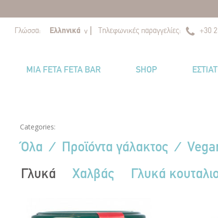
|
|
Γλώσσα:
Ελληνικά
Τηλεφωνικές παραγγελίες:
+30 2
v
MIA FETA FETA BAR
SHOP
ΕΣΤΙΑ
Categories:
Όλα
⁄
Προϊόντα γάλακτος
⁄
Vega
Γλυκά
Χαλβάς
Γλυκά κουταλι