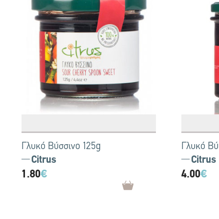
Γλυκό Βύσσινο 125g
Γλυκό Βύ
Citrus
Citrus
1.80
€
4.00
€