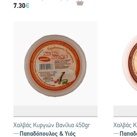
7.30
€
Χαλβάς Κυργιών Βανίλια 450gr
Χαλβάς Κ
Παπαδόπουλος & Υιός
Παπαδ