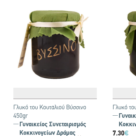
Γλυκό του Κουταλιού Βύσσινο
Γλυκό το
450gr
Γυναικ
Γυναικείος Συνεταιρισμός
Κοκκι
Κοκκινογείων Δράμας
7.30
€