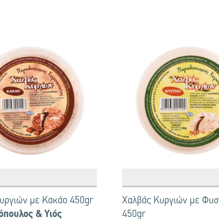
υργιών με Κακάο 450gr
Χαλβάς Κυργιών με Φυστ
όπουλος & Υιός
450gr