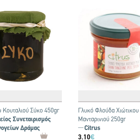
υ Κουταλιού Σύκο 450gr
Γλυκό Φλούδα Χιώτικου
είος Συνεταιρισμός
Μανταρινιού 250gr
νογείων Δράμας
Citrus
3.10
€