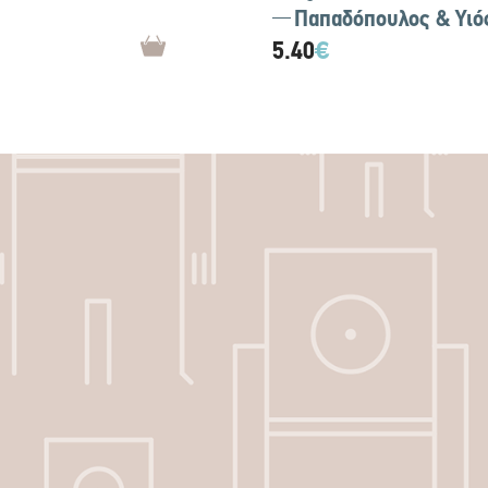
Παπαδόπουλος & Υιό
5.40
€