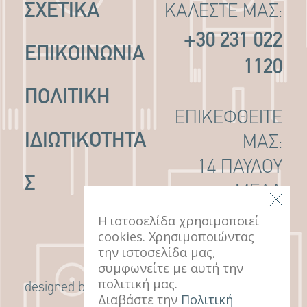
ΣΧΕΤΙΚΑ
ΚΑΛΕΣΤΕ ΜΑΣ:
+30 231 022
ΕΠΙΚΟΙΝΩΝΙΑ
1120
ΠΟΛΙΤΙΚΉ
ΕΠΙΚΕΦΘΕΙΤΕ
ΙΔΙΩΤΙΚΌΤΗΤΑ
ΜΑΣ:
14 ΠΑΥΛΟΥ
Σ
ΜΕΛΑ
ΘΕΣΣΑΛΟΝΙΚΗ,
Η ιστοσελίδα χρησιμοποιεί
cookies. Χρησιμοποιώντας
546 22
την ιστοσελίδα μας,
συμφωνείτε με αυτή την
πολιτική μας.
G Design Studio
designed by
Διαβάστε την
Πολιτική