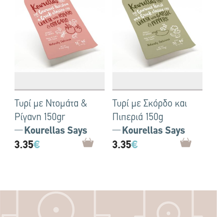
Τυρί με Ντομάτα &
Τυρί με Σκόρδο και
Ρίγανη 150gr
Πιπεριά 150g
Kourellas Says
Kourellas Says
3.35
€
3.35
€